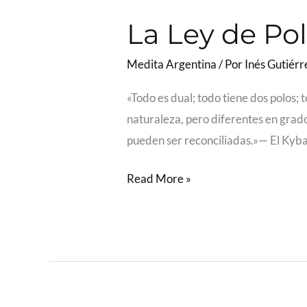
Ley
La Ley de Pol
de
Polaridad
Medita Argentina
/ Por
Inés Gutiérr
o
La
«Todo es dual; todo tiene dos polos;
Gran
naturaleza, pero diferentes en grad
Picardía
pueden ser reconciliadas.»— El Kybal
Divina
Read More »