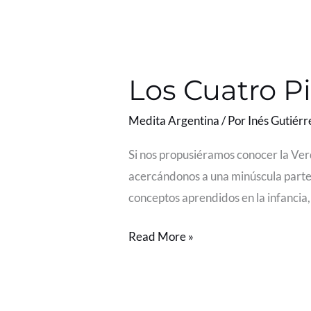
Los
Cuatro
Los Cuatro Pi
Pilares
de
Medita Argentina
/ Por
Inés Gutiérr
la
Sabiduría
Si nos propusiéramos conocer la Ver
acercándonos a una minúscula parte
conceptos aprendidos en la infancia
Read More »