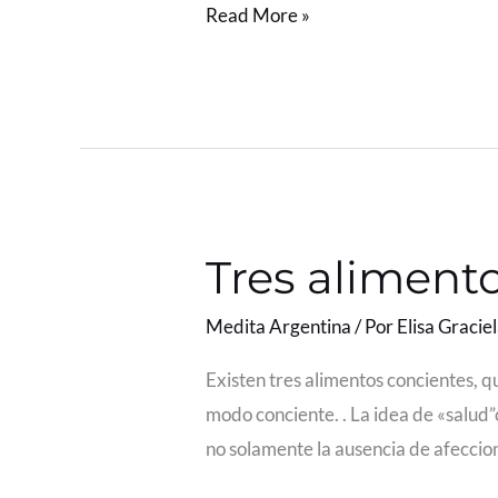
Read More »
Tres aliment
Tres
alimentos
Medita Argentina
/ Por
Elisa Gracie
que
mejoran
Existen tres alimentos concientes, 
la
modo conciente. . La idea de «salud”
vida
no solamente la ausencia de afeccio