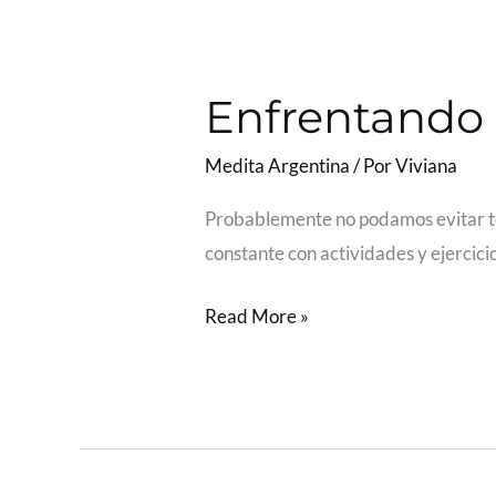
Enfrentando
al
Enfrentando a
estrés
con
Medita Argentina
/ Por
Viviana
prácticas
sencillas
Probablemente no podamos evitar tod
constante con actividades y ejercic
Read More »