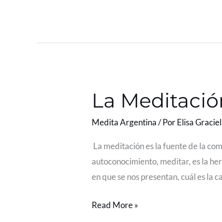
La Meditació
La
Meditación
Medita Argentina
/ Por
Elisa Gracie
es
la
La meditación es la fuente de la com
fuente
autoconocimiento, meditar, es la her
de
en que se nos presentan, cuál es la c
la
comprensión
Read More »