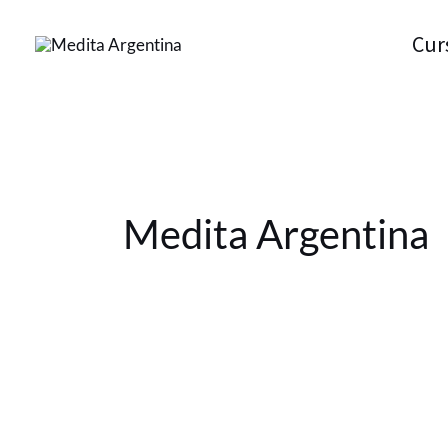
Ir
Cur
al
contenido
Medita Argentina
La