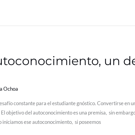
autoconocimiento, un d
la Ochoa
esafío constante para el estudiante gnóstico. Convertirse en un
jo. El objetivo del autoconocimiento es una premisa, sin embargo
o iniciamos ese autoconocimiento, si poseemos