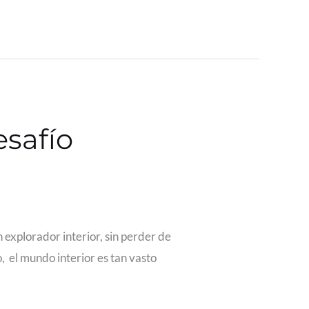
esafío
 explorador interior, sin perder de
, el mundo interior es tan vasto