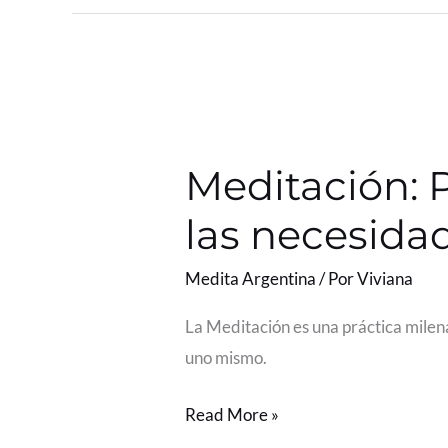
Meditación:
Práctica
Meditación: 
milenaria
que
las necesida
responde
a
Medita Argentina
/ Por
Viviana
las
La Meditación es una práctica milena
necesidades
uno mismo.
de
hoy
Read More »