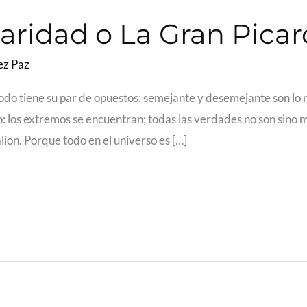
aridad o La Gran Picar
ez Paz
 todo tiene su par de opuestos; semejante y desemejante son lo 
o: los extremos se encuentran; todas las verdades no son sino 
ion. Porque todo en el universo es […]