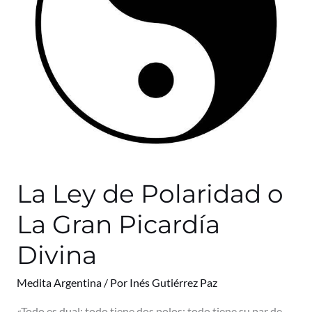
Gran
Picardía
Divina
La Ley de Polaridad o
La Gran Picardía
Divina
Medita Argentina
/ Por
Inés Gutiérrez Paz
«Todo es dual; todo tiene dos polos; todo tiene su par de